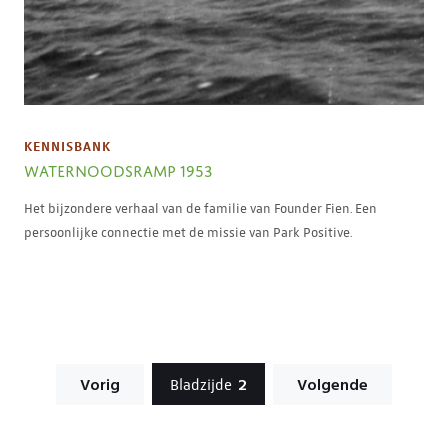
KENNISBANK
WATERNOODSRAMP 1953
Het bijzondere verhaal van de familie van Founder Fien. Een
persoonlijke connectie met de missie van Park Positive.
Berichten
Vorig
2
Volgende
Bladzijde
paginering