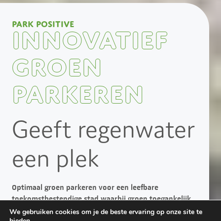
Park Positive
Innovatief
Groen
Parkeren
Geeft regenwater
een plek
Optimaal groen parkeren voor een leefbare
toekomstbestendige stad waarbij groen toegankelijk
moet zijn voor iedereen.
Duurzame grastegels met de
We gebruiken cookies om je de beste ervaring op onze site te
bieden.