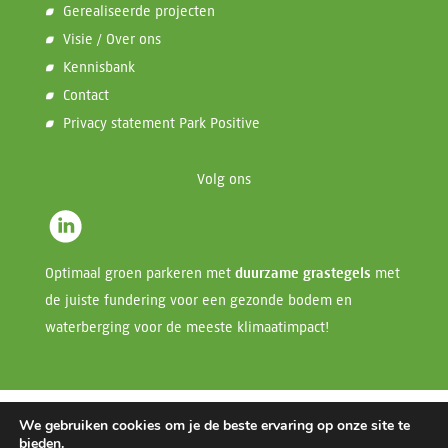
Gerealiseerde projecten
Visie / Over ons
Kennisbank
Contact
Privacy statement Park Positive
Volg ons
Optimaal groen parkeren met
duurzame grastegels
met
de juiste fundering voor een gezonde bodem en
waterberging voor de meeste klimaatimpact!
Rain(a)way
Voor een klimaatbestendige stad /
Park Positive
We gebruiken cookies om je de beste ervaring op onze site te
bieden.