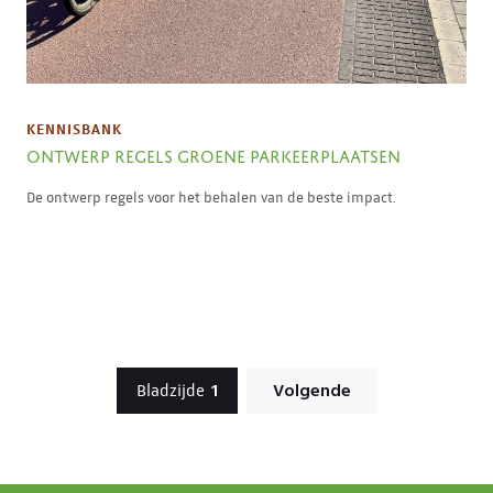
KENNISBANK
ONTWERP REGELS GROENE PARKEERPLAATSEN
De ontwerp regels voor het behalen van de beste impact.
Berichten
1
Volgende
Bladzijde
paginering