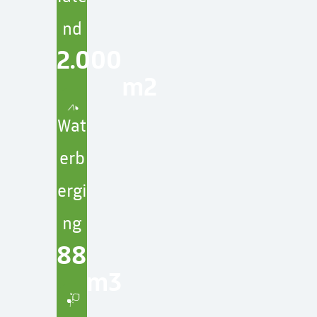
nd
2.000
m2
Wat
erb
ergi
ng
88
m3