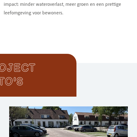
impact: minder wateroverlast, meer groen en een prettige
leefomgeving voor bewoners.
OJECT
TO'S